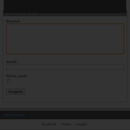
prova stristr on line
$haystack
$needle
$before_needle
aliquota stristr
Facebook
Twitter
Google+