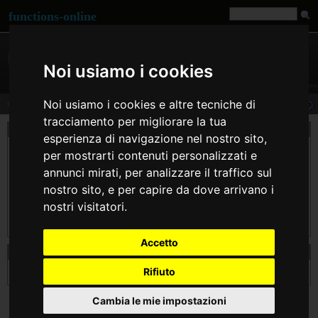
functions-online
Noi usiamo i cookies
Noi usiamo i cookies e altre tecniche di
stristr
tracciamento per migliorare la tua
descrizione
esperienza di navigazione nel nostro sito,
Restituisce il contenuto di $haystack dalla prima occorrenza di $needle fino alla fine.
per mostrarti contenuti personalizzati e
$needle e $haystack sono esaminati senza distinguere tra lettere maiuscole e
minuscole.
annunci mirati, per analizzare il traffico sul
nostro sito, e per capire da dove arrivano i
Se $needle non viene trovato, la funzione restituisce FALSE.
nostri visitatori.
Se $needle non ? una stringa, viene convertito in un intero e si utilizza il valore
ordinale del carattere.
Accetto
dichiarazione di stristr
Rifiuto
string
stristr
( string $haystack , mixed $needle [, bool $before_needle ] )
Cambia le mie impostazioni