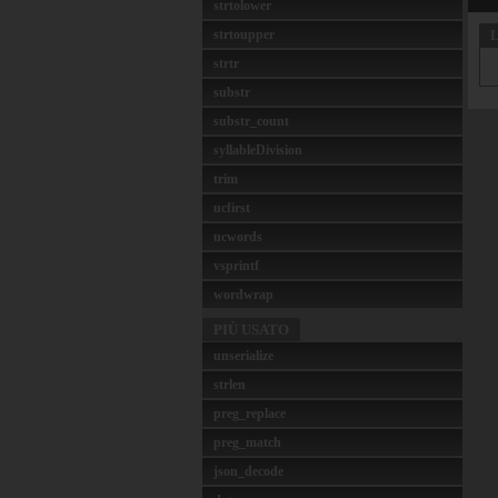
strtolower
strtoupper
L
strtr
substr
substr_count
syllableDivision
trim
ucfirst
ucwords
vsprintf
wordwrap
PIÙ USATO
unserialize
strlen
preg_replace
preg_match
json_decode