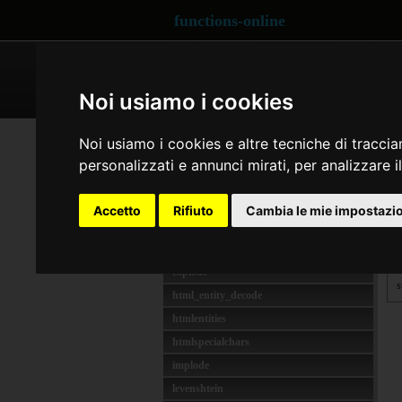
functions-online
ARRAY
CRYPTOGRAPHY
Noi usiamo i cookies
STRING
chu
Noi usiamo i cookies e altre tecniche di traccia
addslashes
personalizzati e annunci mirati, per analizzare il
d
bin2hex
Q
chr
Accetto
Rifiuto
Cambia le mie impostazi
d
$
chunk_split
count_chars
d
explode
s
html_entity_decode
htmlentities
htmlspecialchars
implode
levenshtein