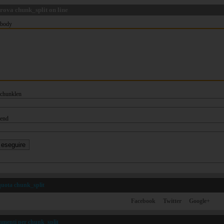
rova chunk_split on line
body
chunklen
end
quota chunk_split
Facebook
Twitter
Google+
menti per chunk_split