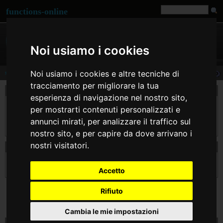
functions-online
Noi usiamo i cookies
Noi usiamo i cookies e altre tecniche di
str_replace
tracciamento per migliorare la tua
descrizione
esperienza di navigazione nel nostro sito,
Questa funzione restituisce una stringa, od una matrice, con tutte le occorrenze di
per mostrarti contenuti personalizzati e
$search nella stringa $subject sostituite con il valore del parametro $replace. Se non
occorrono particolari capacità di sostituzione (tipo le espressioni regolari), si
annunci mirati, per analizzare il traffico sul
dovrebbe utilizzare questa funzione invece di ereg_replace() o preg_replace().
nostro sito, e per capire da dove arrivano i
nostri visitatori.
dichiarazione di str_replace
string
str_replace
( mixed $search , mixed $replace , mixed $subject [, int &$count ]
)
Accetto
Rifiuto
Cambia le mie impostazioni
prova str_replace on line