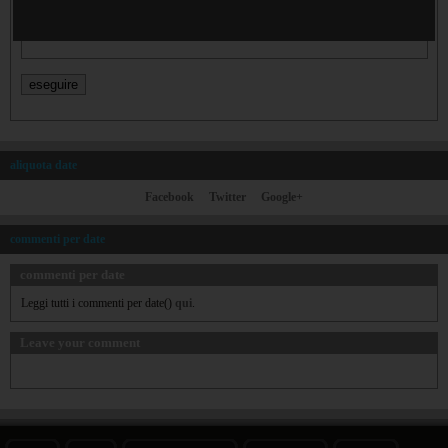
$timestamp
aliquota date
Facebook
Twitter
Google+
commenti per date
commenti per date
Leggi tutti i commenti per date()
qui
.
Leave your comment