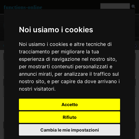
functions-online
Noi usiamo i cookies
Noi usiamo i cookies e altre tecniche di
date
tracciamento per migliorare la tua
descrizione
esperienza di navigazione nel nostro sito,
Restituisce una stringa formattata in accordo con il formato della stringa usato nell'
per mostrarti contenuti personalizzati e
intero $timestamp o nell'attuale orario locale se $timestamp non è assegnato.
annunci mirati, per analizzare il traffico sul
nostro sito, e per capire da dove arrivano i
dichiarazione di date
nostri visitatori.
string
date
( string $format [, int $timestamp ] )
Accetto
Rifiuto
prova date on line
Cambia le mie impostazioni
$format