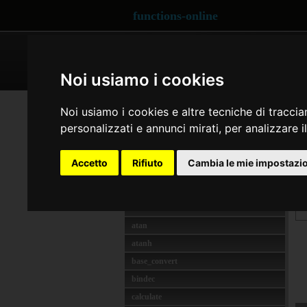
functions-online
ARRAY
CRYPTOGRAPHY
Noi usiamo i cookies
MATH
ro
Noi usiamo i cookies e altre tecniche di traccia
abs
personalizzati e annunci mirati, per analizzare il
d
acos
R
acosh
o
Accetto
Rifiuto
Cambia le mie impostazi
asin
d
asinh
atan2
f
atan
atanh
base_convert
bindec
calculate