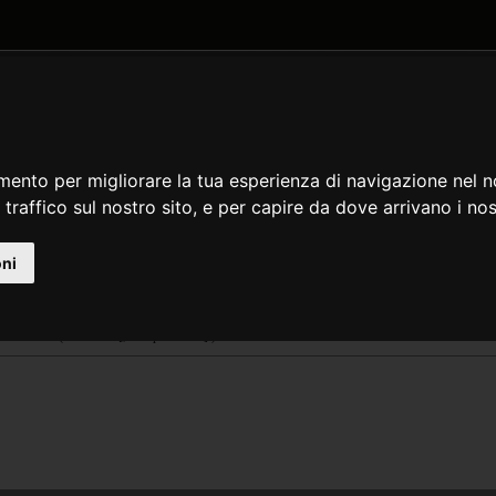
DATE AND TIME
GENERAL
MATH
REGULAR EXPRESSION
STRIN
und
mento per migliorare la tua esperienza di navigazione nel n
de
en
es
 traffico sul nostro sito, e per capire da dove arrivano i nost
escrizione
estituisce il valore arrotondato di $val con la $precision specificata (numero di cifre dopo il p
 zero (predefinito).
oni
ichiarazione di round
loat
round
( float $val [, int $precision ] )