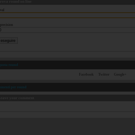
rova round on line
val
precision
quota round
Facebook
Twitter
Google+
mmenti per round
eave your comment