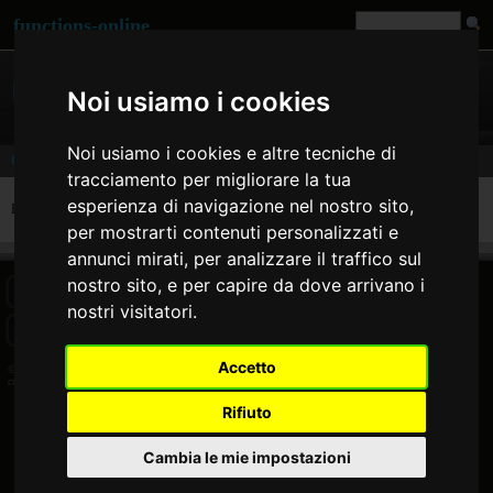
functions-online
Noi usiamo i cookies
Noi usiamo i cookies e altre tecniche di
Custom
tracciamento per migliorare la tua
esperienza di navigazione nel nostro sito,
Execute and test some custom functions i have written in PHP.
per mostrarti contenuti personalizzati e
annunci mirati, per analizzare il traffico sul
nostro sito, e per capire da dove arrivano i
HOME
BLOG
FACEBOOK PAGE
COMMENTS
SEARCH
nostri visitatori.
SITEMAP
IMPRINT
COOKIE CONSENT
Accetto
© 2026 Jan Bogutzki | PHP 7.3.27
custom functions - functions-online (italiano)
Rifiuto
Cambia le mie impostazioni