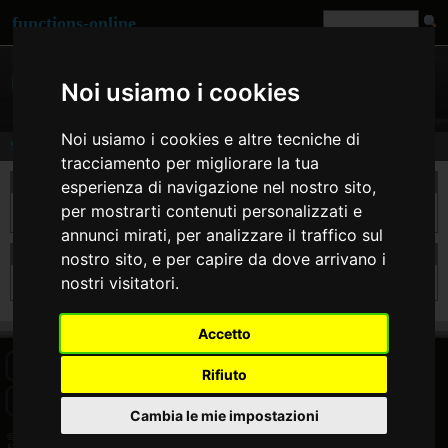
functions-online
Noi usiamo i cookies
Noi usiamo i cookies e altre tecniche di
Search
tracciamento per migliorare la tua
take a search
esperienza di navigazione nel nostro sito,
per mostrarti contenuti personalizzati e
annunci mirati, per analizzare il traffico sul
search results for mbom
nostro sito, e per capire da dove arrivano i
nostri visitatori.
Sorry but for this searchterm there are no results.
Accetto
HOME
BLOG
FACEBOOK PAGE
COMMENTS
SEARCH
Rifiuto
SITEMAP
IMPRINT
COOKIE CONSENT
Cambia le mie impostazioni
© 2026 Jan Bogutzki | PHP 7.3.27
Search - functions-online (italiano)