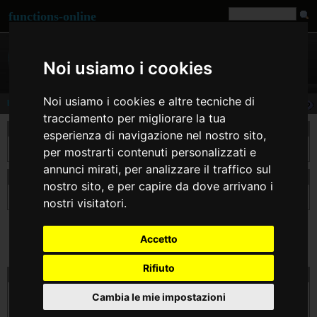
functions-online
Noi usiamo i cookies
Noi usiamo i cookies e altre tecniche di
base64_decode
tracciamento per migliorare la tua
descrizione
esperienza di navigazione nel nostro sito,
Decodes a string ($data) encoded with
base64_encode()
.
per mostrarti contenuti personalizzati e
annunci mirati, per analizzare il traffico sul
dichiarazione di base64_decode
nostro sito, e per capire da dove arrivano i
string
base64_decode
( string $data )
nostri visitatori.
Accetto
Rifiuto
prova base64_decode on line
$data
Cambia le mie impostazioni