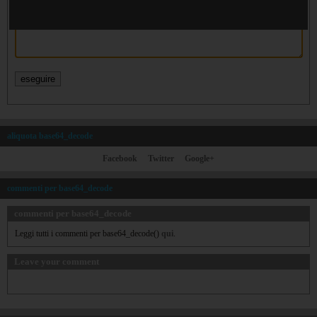
aliquota base64_decode
Facebook
Twitter
Google+
commenti per base64_decode
commenti per base64_decode
Leggi tutti i commenti per base64_decode()
qui
.
Leave your comment