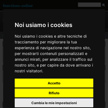
functions-online
Noi usiamo i cookies
array_splice
Noi usiamo i cookies e altre tecniche di
tracciamento per migliorare la tua
descrizione
esperienza di navigazione nel nostro sito,
array_splice() rimuove gli elementi specificati da $offset e $length dall'array $input, e
per mostrarti contenuti personalizzati e
li sostituisce con gli elementi dell'array $replacement, se fornito. Restituisce un array
contenente gli elementi estratti.
annunci mirati, per analizzare il traffico sul
nostro sito, e per capire da dove arrivano i
dichiarazione di array_splice
nostri visitatori.
array
array_splice
( array &$input , int $offset [, int $length ] [, mixed $replacement
] )
Accetto
Rifiuto
Cambia le mie impostazioni
prova array_splice on line